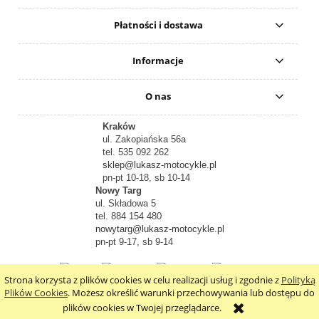
Płatności i dostawa
Informacje
O nas
Kraków
ul. Zakopiańska 56a
tel. 535 092 262
sklep@lukasz-motocykle.pl
pn-pt 10-18, sb 10-14
Nowy Targ
ul. Składowa 5
tel. 884 154 480
nowytarg@lukasz-motocykle.pl
pn-pt 9-17, sb 9-14
Strona korzysta z plików cookies w celu realizacji usług i zgodnie z
Polityką
pokaż pełną wersję strony
Plików Cookies
. Możesz określić warunki przechowywania lub dostępu do
plików cookies w Twojej przeglądarce.
Sklep internetowy Shoper.pl