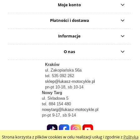
Moje konto
Płatności i dostawa
Informacje
O nas
Kraków
ul. Zakopiańska 56a
tel. 535 092 262
sklep@lukasz-motocykle.pl
pn-pt 10-18, sb 10-14
Nowy Targ
ul. Składowa 5
tel. 884 154 480
nowytarg@lukasz-motocykle.pl
pn-pt 9-17, sb 9-14
Strona korzysta z plików cookies w celu realizacji usług i zgodnie z
Polityką