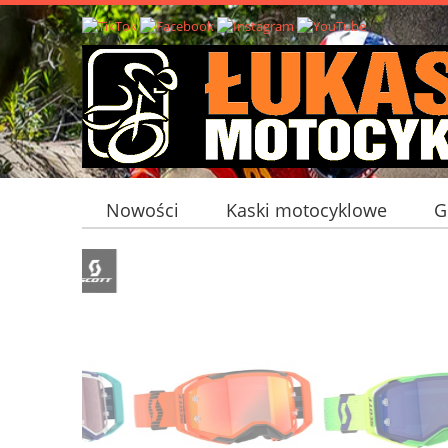
Nowości
Kaski motocyklowe
G
Bagaż motocyklowy
Interkomy mot