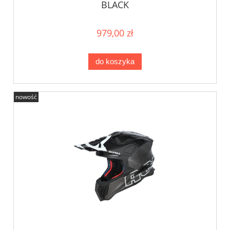
BLACK
979,00 zł
do koszyka
nowość