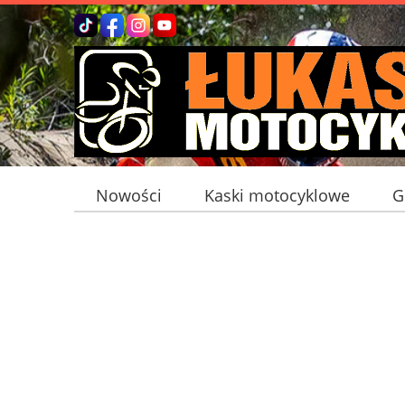
Nowości
Kaski motocyklowe
G
Bagaż motocyklowy
Interkomy mot