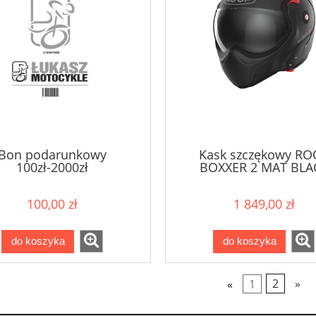
Bon podarunkowy
Kask szczękowy RO
100zł-2000zł
BOXXER 2 MAT BLA
100,00 zł
1 849,00 zł
do koszyka
do koszyka
«
1
2
»