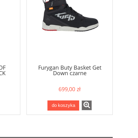
OF
Furygan Buty Basket Get
CK
Down czarne
699,00 zł
do koszyka