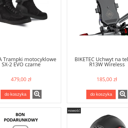
A Trampki motocyklowe
BIKETEC Uchwyt na te
SX-2 EVO czarne
R13W Wireless
479,00 zł
185,00 zł
do koszyka
do koszyka
nowość