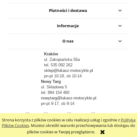
Płatności i dostawa
Informacje
O nas
Kraków
ul. Zakopiańska 56a
tel. 535 092 262
sklep@lukasz-motocykle.pl
pn-pt 10-18, sb 10-14
Nowy Targ
ul. Składowa 5
tel. 884 154 480
nowytarg@lukasz-motocykle.pl
pn-pt 9-17, sb 9-14
Strona korzysta z plików cookies w celu realizacji usług i zgodnie z
Polityką
pokaż pełną wersję strony
Plików Cookies
. Możesz określić warunki przechowywania lub dostępu do
plików cookies w Twojej przeglądarce.
Sklep internetowy Shoper.pl