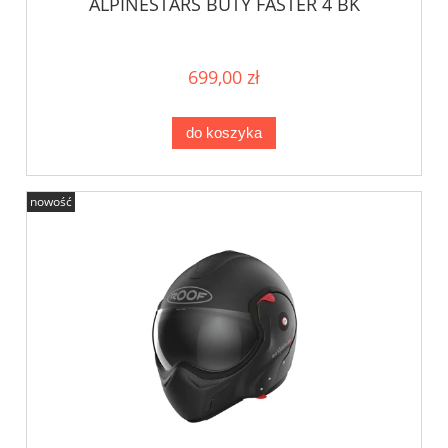
ALPINESTARS BUTY FASTER 4 BK
699,00 zł
do koszyka
nowość