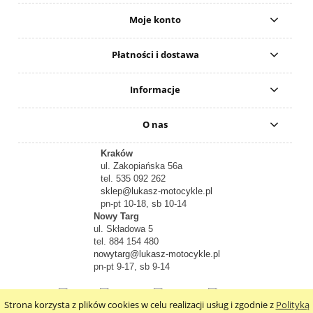
Moje konto
Płatności i dostawa
Informacje
O nas
Kraków
ul. Zakopiańska 56a
tel. 535 092 262
sklep@lukasz-motocykle.pl
pn-pt 10-18, sb 10-14
Nowy Targ
ul. Składowa 5
tel. 884 154 480
nowytarg@lukasz-motocykle.pl
pn-pt 9-17, sb 9-14
Strona korzysta z plików cookies w celu realizacji usług i zgodnie z
Polityką