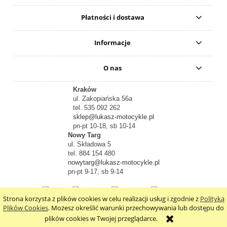
Płatności i dostawa
Informacje
O nas
Kraków
ul. Zakopiańska 56a
tel. 535 092 262
sklep@lukasz-motocykle.pl
pn-pt 10-18, sb 10-14
Nowy Targ
ul. Składowa 5
tel. 884 154 480
nowytarg@lukasz-motocykle.pl
pn-pt 9-17, sb 9-14
Strona korzysta z plików cookies w celu realizacji usług i zgodnie z
Polityką
pokaż pełną wersję strony
Plików Cookies
. Możesz określić warunki przechowywania lub dostępu do
plików cookies w Twojej przeglądarce.
Sklep internetowy Shoper.pl