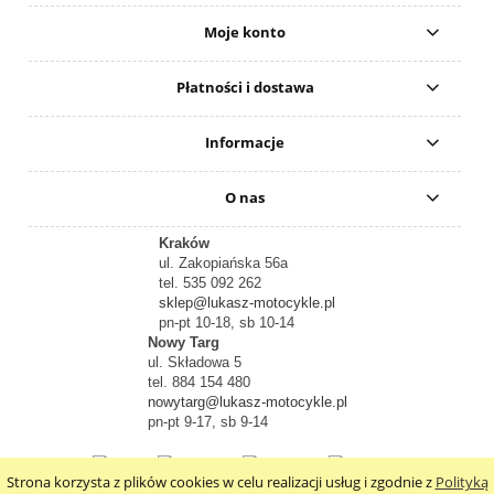
Moje konto
Płatności i dostawa
Informacje
O nas
Kraków
ul. Zakopiańska 56a
tel. 535 092 262
sklep@lukasz-motocykle.pl
pn-pt 10-18, sb 10-14
Nowy Targ
ul. Składowa 5
tel. 884 154 480
nowytarg@lukasz-motocykle.pl
pn-pt 9-17, sb 9-14
Strona korzysta z plików cookies w celu realizacji usług i zgodnie z
Polityką