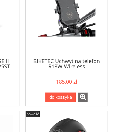
E II
BIKETEC Uchwyt na telefon
25ST
R13W Wireless
185,00 zł
do koszyka
nowość