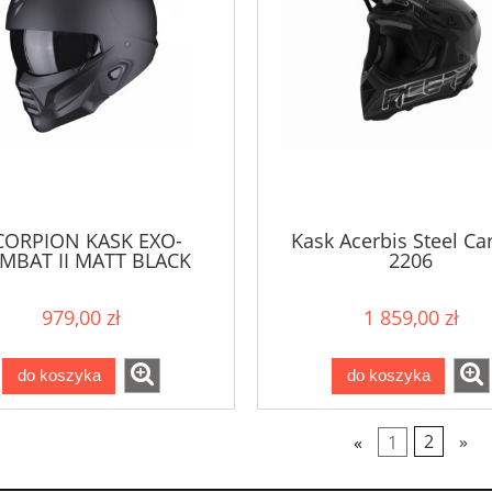
CORPION KASK EXO-
Kask Acerbis Steel C
MBAT II MATT BLACK
2206
979,00 zł
1 859,00 zł
do koszyka
do koszyka
«
1
2
»