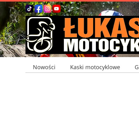
Nowości
Kaski motocyklowe
G
Bagaż motocyklowy
Interkomy mot