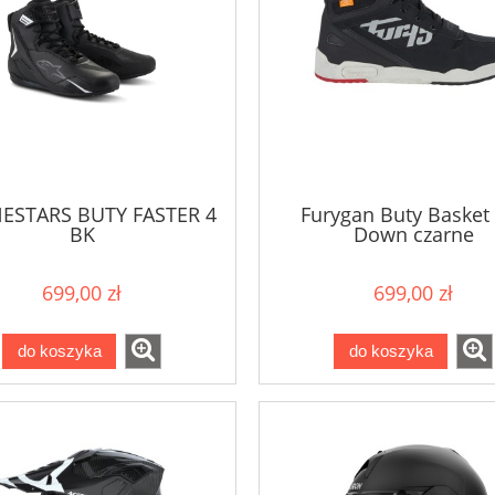
NESTARS BUTY FASTER 4
Furygan Buty Basket
BK
Down czarne
699,00 zł
699,00 zł
do koszyka
do koszyka