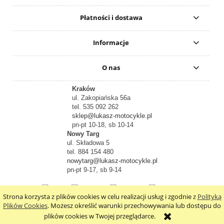
Płatności i dostawa
Informacje
O nas
Kraków
ul. Zakopiańska 56a
tel. 535 092 262
sklep@lukasz-motocykle.pl
pn-pt 10-18, sb 10-14
Nowy Targ
ul. Składowa 5
tel. 884 154 480
nowytarg@lukasz-motocykle.pl
pn-pt 9-17, sb 9-14
Strona korzysta z plików cookies w celu realizacji usług i zgodnie z
Polityką
pokaż pełną wersję strony
Plików Cookies
. Możesz określić warunki przechowywania lub dostępu do
plików cookies w Twojej przeglądarce.
Sklep internetowy Shoper.pl