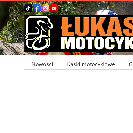
Nowości
Kaski motocyklowe
G
Bagaż motocyklowy
Interkomy mot