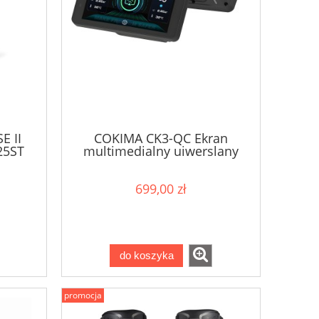
E II
COKIMA CK3-QC Ekran
25ST
multimedialny uiwerslany
699,00 zł
do koszyka
promocja