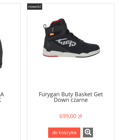
nowość
ZA
Furygan Buty Basket Get
K
Down czarne
699,00 zł
do koszyka