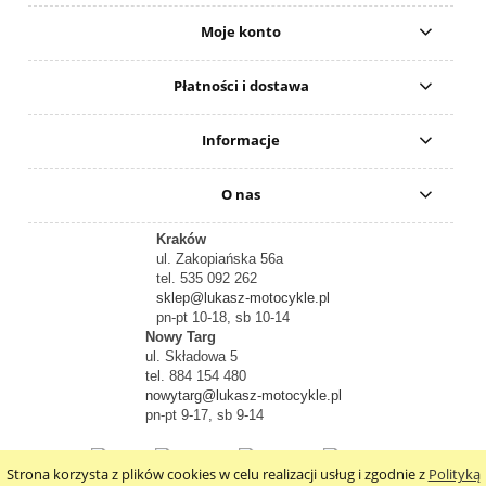
Moje konto
Płatności i dostawa
Informacje
O nas
Kraków
ul. Zakopiańska 56a
tel. 535 092 262
sklep@lukasz-motocykle.pl
pn-pt 10-18, sb 10-14
Nowy Targ
ul. Składowa 5
tel. 884 154 480
nowytarg@lukasz-motocykle.pl
pn-pt 9-17, sb 9-14
Strona korzysta z plików cookies w celu realizacji usług i zgodnie z
Polityką