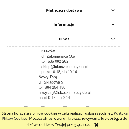
Płatności i dostawa
Informacje
O nas
Kraków
ul. Zakopiańska 56a
tel. 535 092 262
sklep@lukasz-motocykle.pl
pn-pt 10-18, sb 10-14
Nowy Targ
ul. Składowa 5
tel. 884 154 480
nowytarg@lukasz-motocykle.pl
pn-pt 9-17, sb 9-14
Strona korzysta z plików cookies w celu realizacji usług i zgodnie z
Polityką
pokaż pełną wersję strony
Plików Cookies
. Możesz określić warunki przechowywania lub dostępu do
plików cookies w Twojej przeglądarce.
Sklep internetowy Shoper.pl